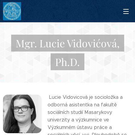
Mgr. Lucie Vidovićová,
Ph.D.
Lucie Vidovicová je socioložka a
odborná asistentka na fakultě
sociálních studií Masarykovy
univerzity a výzkumnice ve
Výzkumném ústavu práce a
sociálních věcí, v.v.i. Dlouhodobě se