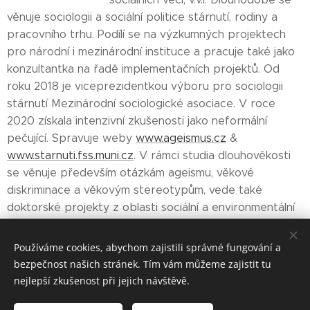
věnuje sociologii a sociální politice stárnutí, rodiny a
pracovního trhu. Podílí se na výzkumných projektech
pro národní i mezinárodní instituce a pracuje také jako
konzultantka na řadě implementačních projektů. Od
roku 2018 je viceprezidentkou výboru pro sociologii
stárnutí Mezinárodní sociologické asociace. V roce
2020 získala intenzivní zkušenosti jako neformální
pečující. Spravuje weby
www.ageismus.cz
&
www.starnuti.fss.muni.cz
. V rámci studia dlouhověkosti
se věnuje především otázkám ageismu, věkové
diskriminace a věkovým stereotypům, vede také
doktorské projekty z oblasti sociální a environmentální
gerontologie a gerontotechnologie.
Používáme cookies, abychom zajistili správné fungování a
bezpečnost našich stránek. Tím vám můžeme zajistit tu
nejlepší zkušenost při jejich návštěvě.
© 2025 Centrum pro studium dlouhověkosti a dlouhodobé
péče FHS UK