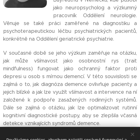
jako neuropsycholog a výzkumný
pracovník Oddělení neurologie.
Věnuje se také práci zaměřené na diagnostiku a
psychoterapeutickou léčbu psychiatrických pacientů,
konkrétně na Oddělení geriatrické psychiatrie.
V současné době se jeho výzkum zaměřuje na otázku,
jak může všímavost jako osobnostní rys (trait
mindfulness) fungovat jako ochranný faktor proti
depresi u osob s mírnou demencí. V této souvislosti se
zajímá o to, jak diagnóza demence ovlivňuje pacienty a
jejich blízké a jak lze využít všímavost a intervence na ní
založené k podpoře zasažených rodinných systémů.
Dále se zajímá o otázku, jak lze optimalizovat rutinní
kognitivní diagnostické postupy, aby se zlepšila včasná
detekce vznikajících syndromů demence.
Používáme cookies, abychom zajistili správné fungování a