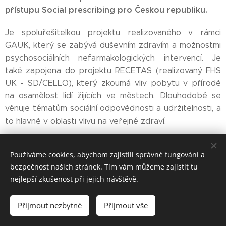
přístupu Social prescribing pro Českou republiku.
Je spoluřešitelkou projektu realizovaného v rámci
GAUK, který se zabývá duševním zdravím a možnostmi
psychosociálních nefarmakologických intervencí. Je
také zapojena do projektu RECETAS (realizovaný FHS
UK - SD/CELLO), který zkoumá vliv pobytu v přírodě
na osamělost lidí žijících ve městech. Dlouhodobě se
věnuje tématům sociální odpovědnosti a udržitelnosti, a
to hlavně v oblasti vlivu na veřejné zdraví.
Používáme cookies, abychom zajistili správné fungování a
bezpečnost našich stránek. Tím vám můžeme zajistit tu
nejlepší zkušenost při jejich návštěvě.
© 2025 Centrum pro studium dlouhověkosti a dlouhodobé
péče FHS UK
Přijmout nezbytné
Přijmout vše
Cookies