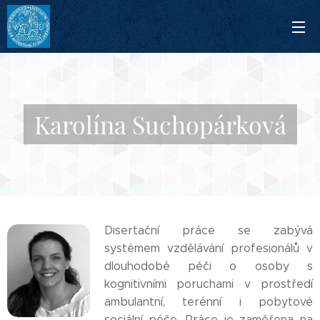
Karolína Suchopárková
Disertační práce se zabývá
systémem vzdělávání profesionálů v
dlouhodobé péči o osoby s
kognitivními poruchami v prostředí
ambulantní, terénní i pobytové
sociální péče. Práce je zaměřena na