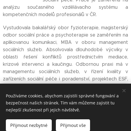
analýzu současného vzdělávacího systému a
kompetenčních modelů profesionálů v ČR.
Vystudovala bakalářský obor fyzioterapie, magisterský
odbor sociální práce a psychoterapie se zaměřením na
aplikovanou komunikaci, MBA v oboru management
sociálních služeb. Absolvovala dlouhodobé výcviky v
oblasti řešení konfliktů prostřednictvím mediace,
krizové intervenci a kaučingu. Odbornou praxi má v
managementu sociálních služeb, v řízení kvality v
zařízeních sociální péče i poradenství, projektech ESF,
EHP a Norway Grants a dalších.
Používáme cookies, abychom zajistili správné fungování a
bezpečnost našich stránek. Tím vám můžeme zajistit tu
nejlepší zkušenost při jejich návštěvě.
© 2025 Centrum pro studium dlouhověkosti a dlouhodobé
péče FHS UK
Přijmout nezbytné
Přijmout vše
Cookies